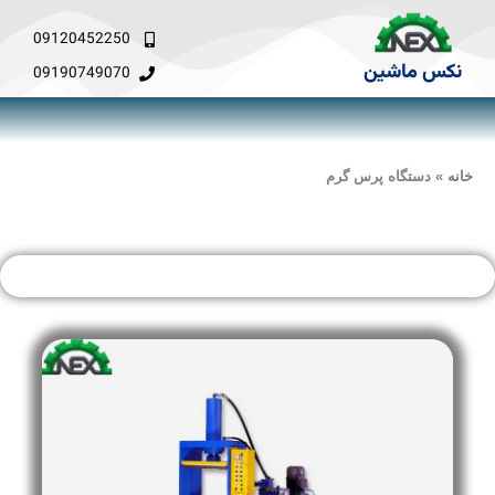
فتن
ه
09120452250
حتوا
نکس ماشین
09190749070
خانه
»
دستگاه پرس گرم