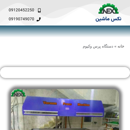
فتن
ه
09120452250
حتوا
نکس ماشین
09190749070
خانه
»
دستگاه پرس وکیوم