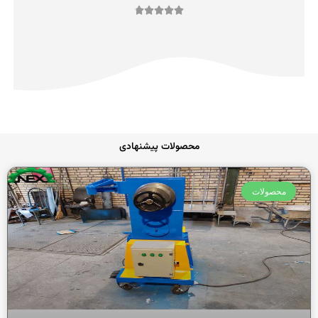
امتیاز





4.8
از
5
محصولات پیشنهادی
محصولات