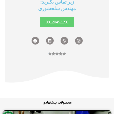
زیر تماس بگیرید:
مهندس سلحشوری
09120452250
Facebook
Linkedin
Whatsapp
Instagram
امتیاز





4.8
از
5
محصولات پیشنهادی