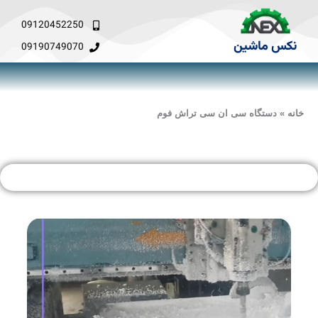
فتن
ه
09120452250
حتوا
نکس ماشین
09190749070
خانه
»
دستگاه سی ان سی تراش فوم